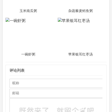
玉米南瓜粥
杂蔬藜麦鳕鱼粥
一碗虾粥
苹果银耳红枣汤
评论列表