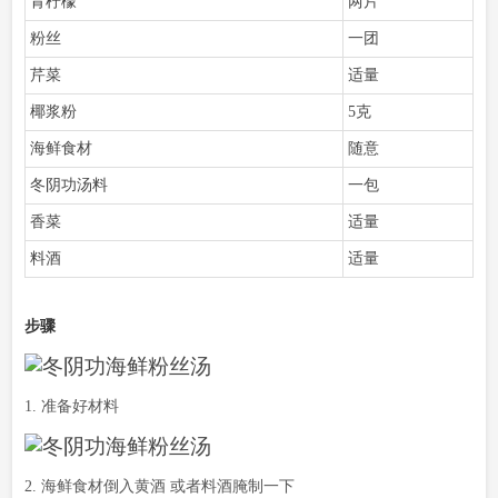
青柠檬
两片
粉丝
一团
芹菜
适量
椰浆粉
5克
海鲜食材
随意
冬阴功汤料
一包
香菜
适量
料酒
适量
步骤
1. 准备好材料
2. 海鲜食材倒入黄酒 或者料酒腌制一下