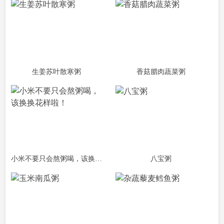
生姜苏叶散寒粥
香菇腊肉蔬菜粥
小米不要只会熬粥喝，该换换花样啦！
八宝粥