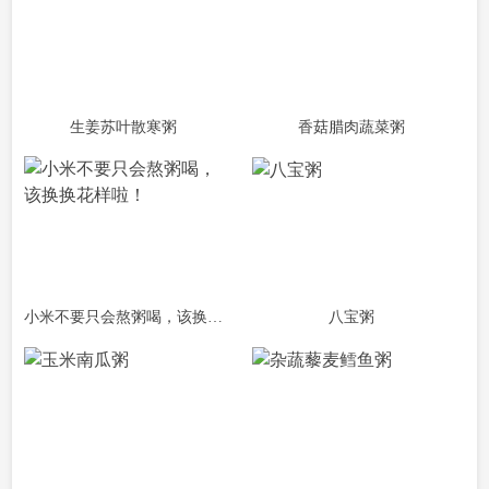
生姜苏叶散寒粥
香菇腊肉蔬菜粥
小米不要只会熬粥喝，该换换花样啦！
八宝粥