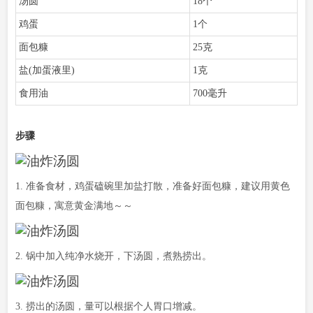
汤圆
18个
鸡蛋
1个
面包糠
25克
盐(加蛋液里)
1克
食用油
700毫升
步骤
1. 准备食材，鸡蛋磕碗里加盐打散，准备好面包糠，建议用黄色
面包糠，寓意黄金满地～～
2. 锅中加入纯净水烧开，下汤圆，煮熟捞出。
3. 捞出的汤圆，量可以根据个人胃口增减。