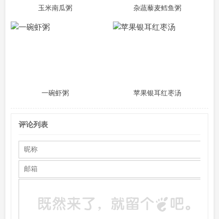
玉米南瓜粥
杂蔬藜麦鳕鱼粥
一碗虾粥
苹果银耳红枣汤
评论列表