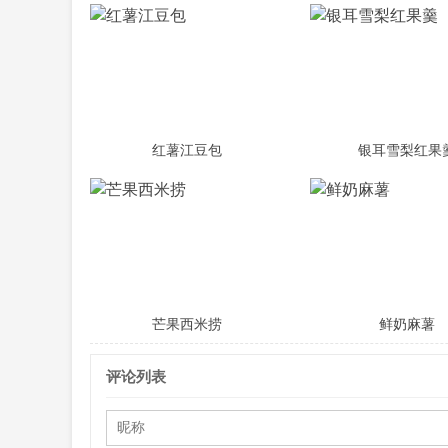
红薯江豆包
银耳雪梨红果
芒果西米捞
鲜奶麻薯
评论列表