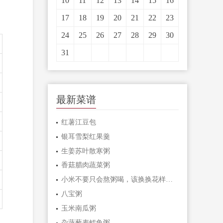
10
11
12
13
14
15
16
17
18
19
20
21
22
23
24
25
26
27
28
29
30
31
最新菜谱
红薯江豆包
银耳雪梨红果羹
生姜苏叶散寒粥
香菇腊肉蔬菜粥
小米不要只会熬粥喝，该换换花样啦！
八宝粥
玉米南瓜粥
杂蔬藜麦鳕鱼粥