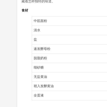
藏着怎样独特的味道。
食材
中筋面粉
清水
盐
速发酵母粉
脱脂奶粉
细砂糖
无盐黄油
褶入发酵黄油
全蛋液