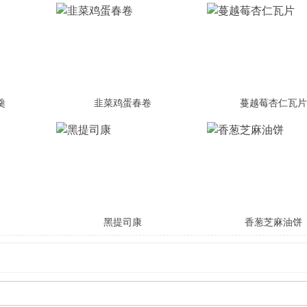
羹
韭菜鸡蛋春卷
蔓越莓杏仁瓦片
黑提司康
香葱芝麻油饼