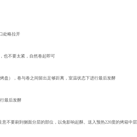
小口处略拉开
太松，也不要太紧，自然卷起即可
清洗烤盘），卷与卷之间留出足够距离，室温状态下进行最后发酵
进行最后发酵
，注意不要刷到侧面分层的部位，以免影响起酥。送入预热220度的烤箱中层