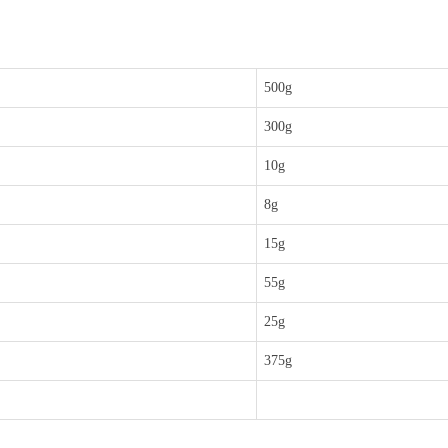
500g
300g
10g
8g
15g
55g
25g
375g