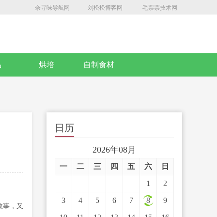
奈寻味导航网
刘松松博客网
毛票票技术网
品
烘培
自制食材
日历
2026年08月
一
二
三
四
五
六
日
1
2
3
4
5
6
7
8
9
故事，又