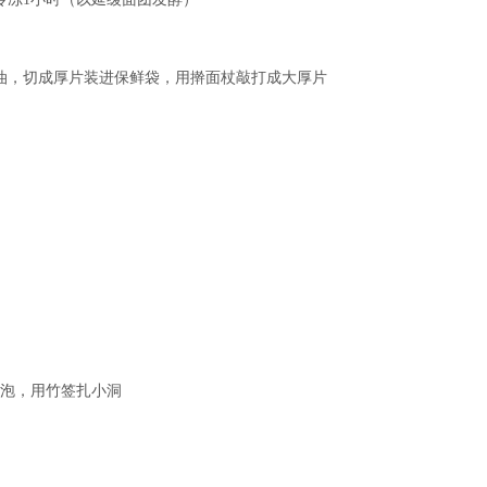
黄油，切成厚片装进保鲜袋，用擀面杖敲打成大厚片
气泡，用竹签扎小洞