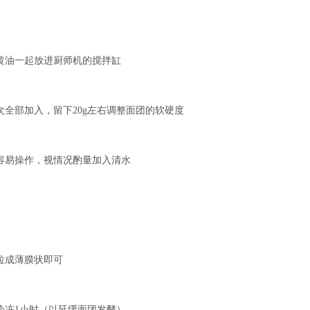
盐黄油一起放进厨师机的搅拌缸
次全部加入，留下20g左右调整面团的软硬度
些容易操作，视情况酌量加入清水
拉成薄膜状即可
冷冻1小时（以延缓面团发酵）