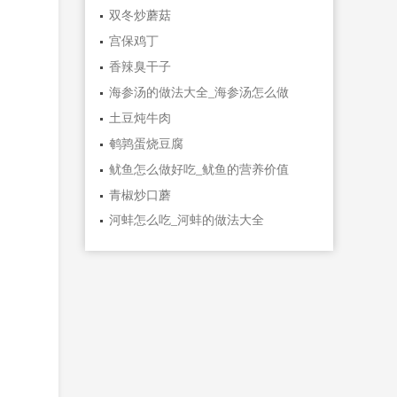
双冬炒蘑菇
宫保鸡丁
香辣臭干子
海参汤的做法大全_海参汤怎么做
土豆炖牛肉
鹌鹑蛋烧豆腐
鱿鱼怎么做好吃_鱿鱼的营养价值
青椒炒口蘑
河蚌怎么吃_河蚌的做法大全