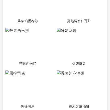
韭菜鸡蛋春卷
蔓越莓杏仁瓦片
芒果西米捞
鲜奶麻薯
黑提司康
香葱芝麻油饼