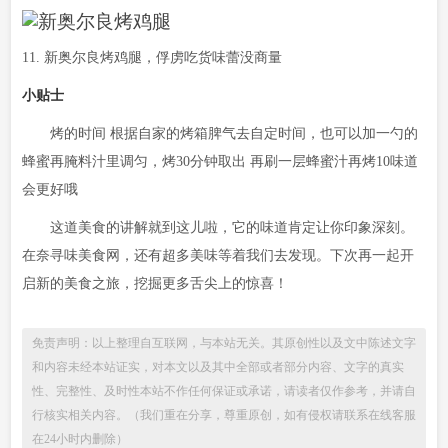
11. 新奥尔良烤鸡腿，俘虏吃货味蕾没商量
小贴士
烤的时间 根据自家的烤箱脾气去自定时间，也可以加一勺的
蜂蜜再腌料汁里调匀，烤30分钟取出 再刷一层蜂蜜汁再烤10味道
会更好哦
这道美食的讲解就到这儿啦，它的味道肯定让你印象深刻。
在奈寻味美食网，还有超多美味等着我们去发现。下次再一起开
启新的美食之旅，挖掘更多舌尖上的惊喜！
免责声明：以上整理自互联网，与本站无关。其原创性以及文中陈述文字
和内容未经本站证实，对本文以及其中全部或者部分内容、文字的真实
性、完整性、及时性本站不作任何保证或承诺，请读者仅作参考，并请自
行核实相关内容。（我们重在分享，尊重原创，如有侵权请联系在线客服
在24小时内删除）