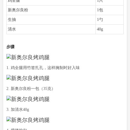
鸡全腿
1只
新奥尔良粉
1包
生抽
1勺
清水
40g
步骤
1. 鸡全腿用竹签扎孔，这样腌制时好入味
2. 新奥尔良粉一包（35克）
3. 加清水40g