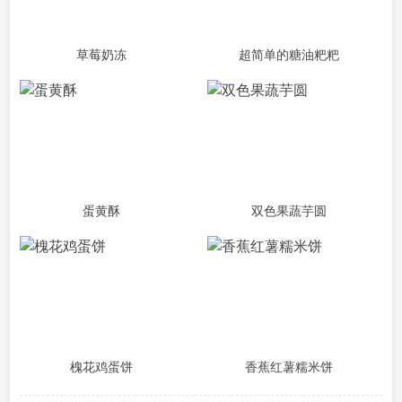
草莓奶冻
超简单的糖油粑粑
蛋黄酥
双色果蔬芋圆
槐花鸡蛋饼
香蕉红薯糯米饼