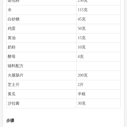
面包粉
250克
水
115克
白砂糖
45克
鸡蛋
50克
黄油
15克
奶粉
10克
酵母
4克
辅料配方
火腿肠片
200克
芝士片
2片
黄瓜
半根
沙拉酱
30克
步骤