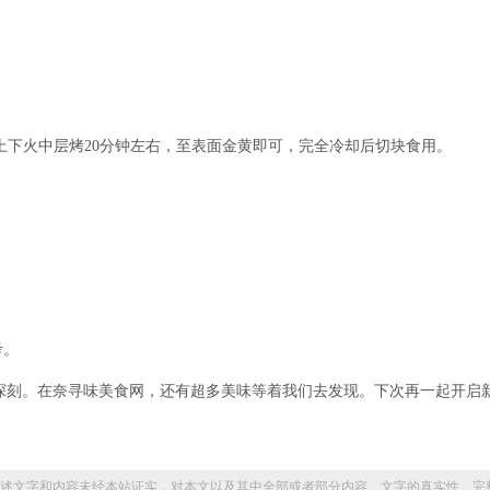
5度上下火中层烤20分钟左右，至表面金黄即可，完全冷却后切块食用。
考。
深刻。在奈寻味美食网，还有超多美味等着我们去发现。下次再一起开启
述文字和内容未经本站证实，对本文以及其中全部或者部分内容、文字的真实性、完