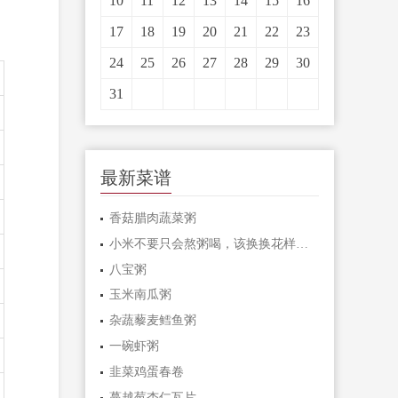
10
11
12
13
14
15
16
17
18
19
20
21
22
23
24
25
26
27
28
29
30
31
最新菜谱
香菇腊肉蔬菜粥
小米不要只会熬粥喝，该换换花样啦！
八宝粥
玉米南瓜粥
杂蔬藜麦鳕鱼粥
一碗虾粥
韭菜鸡蛋春卷
蔓越莓杏仁瓦片