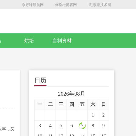
奈寻味导航网
刘松松博客网
毛票票技术网
品
烘培
自制食材
日历
2026年08月
一
二
三
四
五
六
日
1
2
3
4
5
6
7
8
9
故事，又