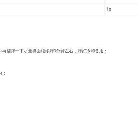
1g
5分钟再翻拌一下尽量换面继续烤3分钟左右，烤好冷却备用；
匀；