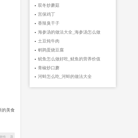
双冬炒蘑菇
宫保鸡丁
香辣臭干子
海参汤的做法大全_海参汤怎么做
土豆炖牛肉
鹌鹑蛋烧豆腐
鱿鱼怎么做好吃_鱿鱼的营养价值
青椒炒口蘑
河蚌怎么吃_河蚌的做法大全
新的美食
整性、及