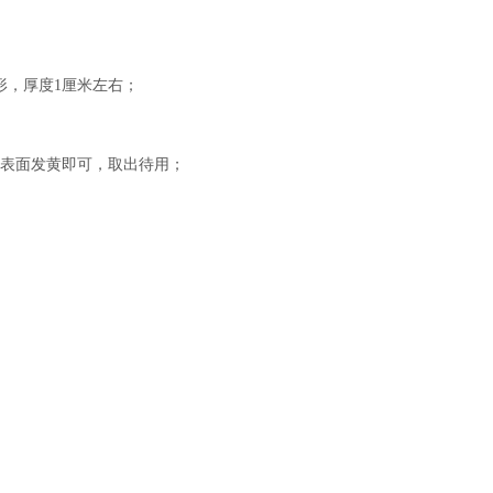
形，厚度1厘米左右；
右，表面发黄即可，取出待用；