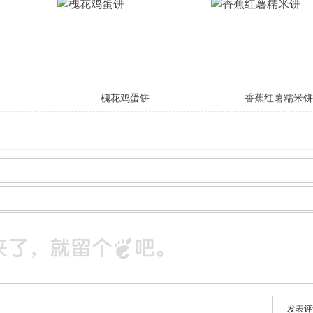
圆
槐花鸡蛋饼
香蕉红薯糯米饼
发表评