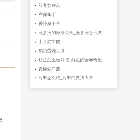
双冬炒蘑菇
宫保鸡丁
香辣臭干子
海参汤的做法大全_海参汤怎么做
土豆炖牛肉
鹌鹑蛋烧豆腐
鱿鱼怎么做好吃_鱿鱼的营养价值
青椒炒口蘑
河蚌怎么吃_河蚌的做法大全
粑