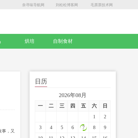
奈寻味导航网
刘松松博客网
毛票票技术网
品
烘培
自制食材
日历
2026年08月
一
二
三
四
五
六
日
1
2
3
4
5
6
7
8
9
故事，又