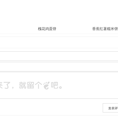
圆
槐花鸡蛋饼
香蕉红薯糯米饼
发表评