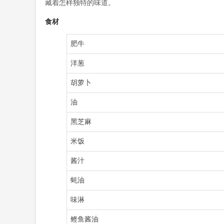
藏着怎样独特的味道。
食材
肥牛
洋葱
胡萝卜
油
黑芝麻
米饭
酱汁
蚝油
味淋
鲣鱼酱油