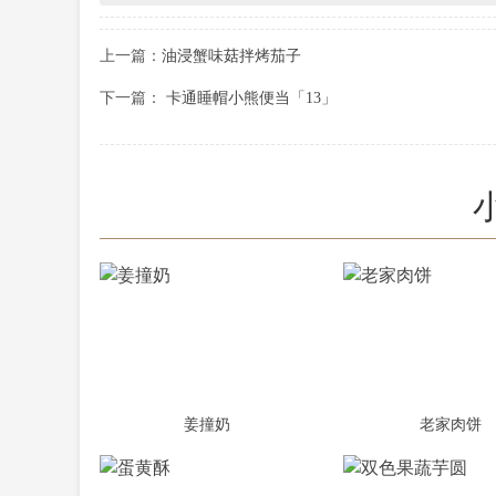
上一篇：
油浸蟹味菇拌烤茄子
下一篇：
卡通睡帽小熊便当「13」
姜撞奶
老家肉饼