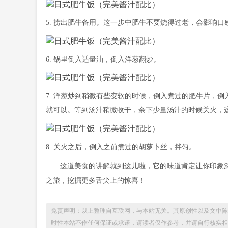
5. 捞出肥牛备用。这一步中肥牛不要烧得过老，会影响口
6. 锅里倒入适量油，倒入洋葱翻炒。
7. 洋葱炒到稍微有些变软的时候，倒入煮过的肥牛片，
就可以。等到汤汁稍微收干，余下少量汤汁的时候关火，
8. 关火之后，倒入之前煮过的胡萝卜丝，拌匀。
这道美食的讲解就到这儿啦，它的味道肯定让你印象
之旅，挖掘更多舌尖上的惊喜！
免责声明：以上整理自互联网，与本站无关。其原创性以及文中陈
时性本站不作任何保证或承诺，请读者仅作参考，并请自行核实相