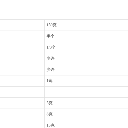
150克
半个
1/3个
少许
少许
1碗
5克
8克
15克