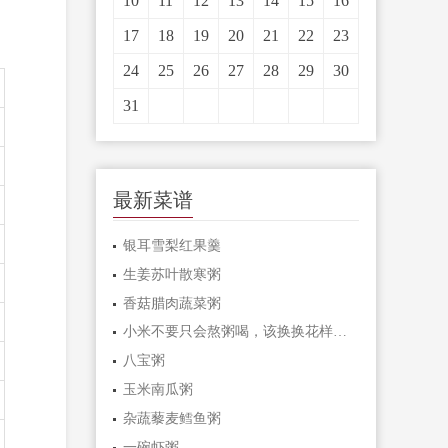
10
11
12
13
14
15
16
17
18
19
20
21
22
23
24
25
26
27
28
29
30
31
最新菜谱
银耳雪梨红果羹
生姜苏叶散寒粥
香菇腊肉蔬菜粥
小米不要只会熬粥喝，该换换花样啦！
八宝粥
玉米南瓜粥
杂蔬藜麦鳕鱼粥
一碗虾粥