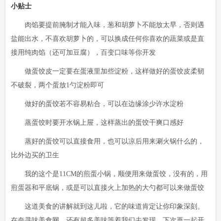
小贴士
肉馅要提前腌制才能入味，葱和胡萝卜不能放太早，否则遇
盐能出水，不喜欢胡萝卜的，可以换成任何你喜欢的蔬菜或是直
接用纯肉馅（还可加豆腐），百变口味等你开发
做蛋饺皮一定要在蛋液里加些淀粉，这样做好的蛋饺皮柔韧
不破裂，两个蛋放1勺淀粉即可
做好的蛋饺若不容易粘合，可以在边缘涂少许水淀粉
蒸蛋饺时要开水锅上屉，这样蒸出的蛋饺干爽口感好
蒸好的蛋饺可以直接食用，也可以凉后用来涮火锅什么的，
比外边买的卫生
我的这个是11CM的煎蛋小锅，顺便用来做蛋饺，没有的，用
煎蛋器和平底锅，或是可以直接火上加热的大勺都可以来做蛋饺
这道美食的讲解就到这儿啦，它的味道肯定让你印象深刻。
在奈寻味美食网，还有超多美味等着我们去发现。下次再一起开