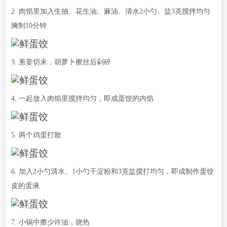
2. 肉馅里加入生抽、花生油、麻油、清水2小勺、盐3克搅拌均匀
腌制10分钟
3. 葱姜切末，胡萝卜擦丝后剁碎
4. 一起放入肉馅里搅拌均匀，即成蛋饺的内馅
5. 两个鸡蛋打散
6. 加入2小勺清水、1小勺干淀粉和3克盐搅打均匀，即成制作蛋饺
皮的蛋液
7. 小锅中擦少许油，烧热