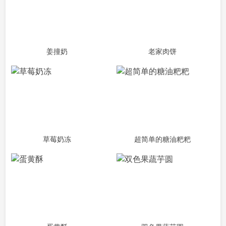
姜撞奶
老家肉饼
草莓奶冻
超简单的糖油粑粑