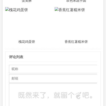
蛋黄酥
双色果蔬芋圆
槐花鸡蛋饼
香蕉红薯糯米饼
评论列表