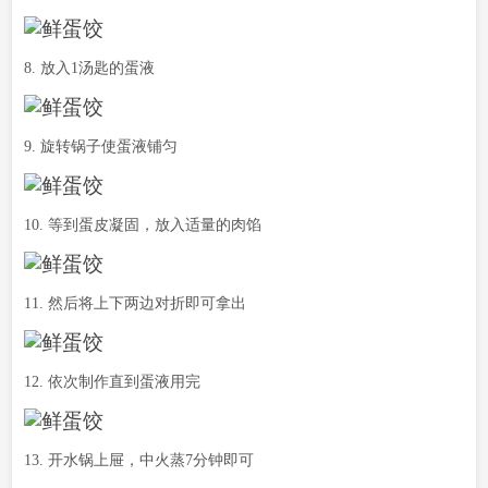
8. 放入1汤匙的蛋液
9. 旋转锅子使蛋液铺匀
10. 等到蛋皮凝固，放入适量的肉馅
11. 然后将上下两边对折即可拿出
12. 依次制作直到蛋液用完
13. 开水锅上屉，中火蒸7分钟即可