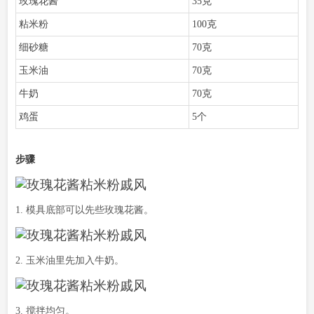
玫瑰花酱
35克
粘米粉
100克
细砂糖
70克
玉米油
70克
牛奶
70克
鸡蛋
5个
步骤
1. 模具底部可以先些玫瑰花酱。
2. 玉米油里先加入牛奶。
3. 搅拌均匀。