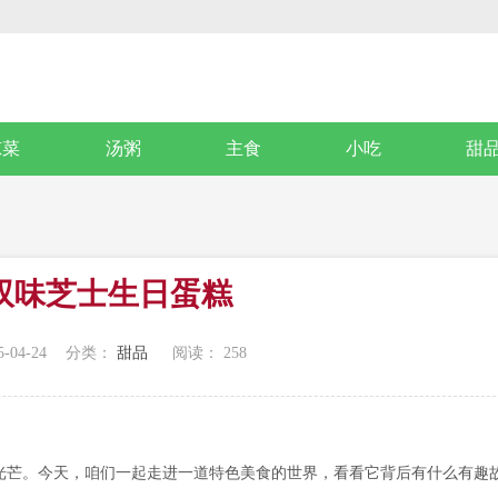
凉菜
汤粥
主食
小吃
甜
双味芝士生日蛋糕
-04-24
分类：
甜品
阅读：
258
光芒。今天，咱们一起走进一道特色美食的世界，看看它背后有什么有趣