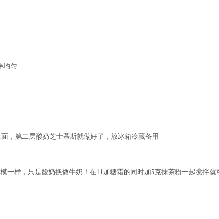
拌均匀
在上面，第二层酸奶芝士慕斯就做好了，放冰箱冷藏备用
法一模一样，只是酸奶换做牛奶！在11加糖霜的同时加5克抹茶粉一起搅拌就