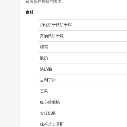
藏着怎样独特的味道。
食材
消化饼干做饼干底
黄油做饼干底
糖霜
酸奶
淡奶油
吉利丁粉
芒果
红心猕猴桃
安佳奶酪
抹茶芝士慕斯