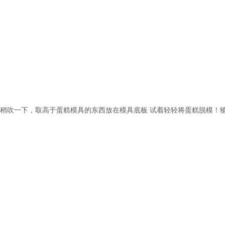
四周稍吹一下，取高于蛋糕模具的东西放在模具底板 试着轻轻将蛋糕脱模！