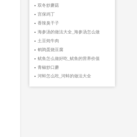
双冬炒蘑菇
宫保鸡丁
香辣臭干子
海参汤的做法大全_海参汤怎么做
土豆炖牛肉
鹌鹑蛋烧豆腐
鱿鱼怎么做好吃_鱿鱼的营养价值
青椒炒口蘑
河蚌怎么吃_河蚌的做法大全