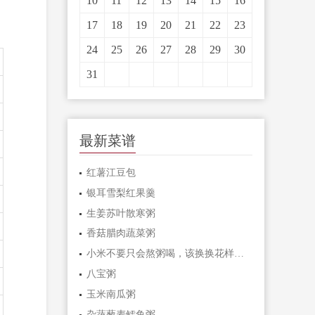
10
11
12
13
14
15
16
17
18
19
20
21
22
23
24
25
26
27
28
29
30
31
最新菜谱
红薯江豆包
银耳雪梨红果羹
生姜苏叶散寒粥
香菇腊肉蔬菜粥
小米不要只会熬粥喝，该换换花样啦！
八宝粥
玉米南瓜粥
杂蔬藜麦鳕鱼粥