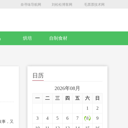
奈寻味导航网
刘松松博客网
毛票票技术网
品
烘培
自制食材
日历
2026年08月
一
二
三
四
五
六
日
1
2
3
4
5
6
7
8
9
故事，又