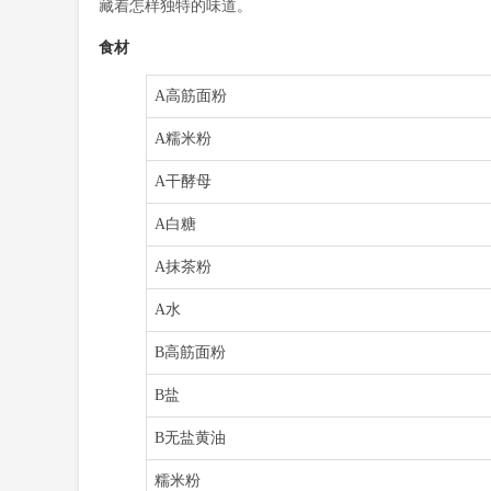
藏着怎样独特的味道。
食材
A高筋面粉
A糯米粉
A干酵母
A白糖
A抹茶粉
A水
B高筋面粉
B盐
B无盐黄油
糯米粉