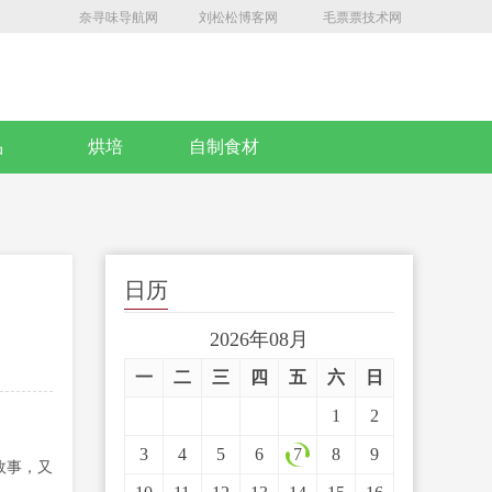
奈寻味导航网
刘松松博客网
毛票票技术网
品
烘培
自制食材
日历
2026年08月
一
二
三
四
五
六
日
1
2
3
4
5
6
7
8
9
故事，又