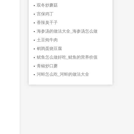
双冬炒蘑菇
宫保鸡丁
香辣臭干子
海参汤的做法大全_海参汤怎么做
土豆炖牛肉
鹌鹑蛋烧豆腐
鱿鱼怎么做好吃_鱿鱼的营养价值
青椒炒口蘑
河蚌怎么吃_河蚌的做法大全