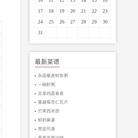
10
11
12
13
14
15
16
17
18
19
20
21
22
23
24
25
26
27
28
29
30
31
最新菜谱
杂蔬藜麦鳕鱼粥
一碗虾粥
韭菜鸡蛋春卷
蔓越莓杏仁瓦片
芒果西米捞
鲜奶麻薯
黑提司康
香葱芝麻油饼