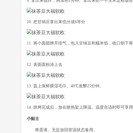
9. 拿出来搅拌，再加热1分钟。拿出来把一半玉米淀粉放
10. 把甘纳豆拿出来也分成6等分
11. 将小面团擀开排气，包入甘纳豆和糯米馅，收口朝下
12. 表面面粉涂上去
13. 盖上保鲜膜湿毛巾。40℃发酵25分钟。
14. 烘烤完成后，放在散热架上降温。温度合适时即可享
小贴士
将蛋液、无盐放回室温状态备用。