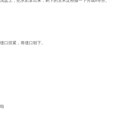
在浅盘上，把求肥拿出来，剩下的玉米淀粉撒一下分成6等分。
将缝口捏紧，将缝口朝下。
用啦