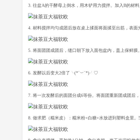
3. 往盆A的干酵母上倒水，用木铲用力搅拌。加入B的材
4. 材料搅拌均匀成团后放在桌上揉面将面揉至出筋，表
5. 将面团团成团后，缝口朝下放入面包盆内，盖上保鲜膜。4
6. 发酵以后变大2倍了╰(*´︶`*)╯♡
7. 将一次发酵后的面团分成6等份。将面团重新团成团后
8. 做求肥（糯米皮）：糯米粉+白糖+水放进到塑料盒里。5