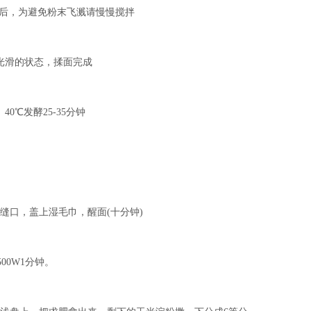
料后，为避免粉末飞溅请慢慢搅拌
面光滑的状态，揉面完成
0℃发酵25-35分钟
，缝口，盖上湿毛巾，醒面(十分钟)
00W1分钟。