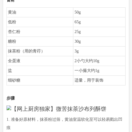
食材
黄油
50g
低粉
65g
杏仁粉
25g
糖粉
30g
抹茶粉（用的青荇）
3g
全蛋液
2小勺大约10g
盐
一小撮大约1g
细砂糖
适量，用于装饰
步骤
1. 准备好原材料，抹茶粉过筛，黄油室温软化至可以轻易戳出凹
痕