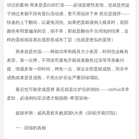
功过的案例 再来是蛋白的打发——必须是硬性发泡，也就是把盆
子倒过来都不回有蛋白流动感，更不用说掉下来 然后是搅拌——
快速的上下翻动，以避免消泡。如果把蛋糕液倒入模具时，底部
颜色有明显偏深的话，很不幸，那就是翻动不当消泡的结果，这
样的蛋糕很容易在底部形成布丁层（也就是密实的蛋饼）
再来就是控温——烤箱功率和模具大小差异，时间也会略有
差异。第一次烤，不用讲究避免开裂或者颜色过深等等形象问
题，情愿多靠一些时间，烤焦一点，保证全部蛋糕成熟，而非半
成熟或者是亚成熟，不然出炉后会严重回缩塌陷。
最后也可能变成蛋饼 最后就是出炉后的倒扣——chiffon非常
柔软，必须倒扣至凉透才能脱模~希望采纳~
超级评测：戚风蛋糕失败原因6大类（回缩|开裂|凹陷）
一：回缩的真相