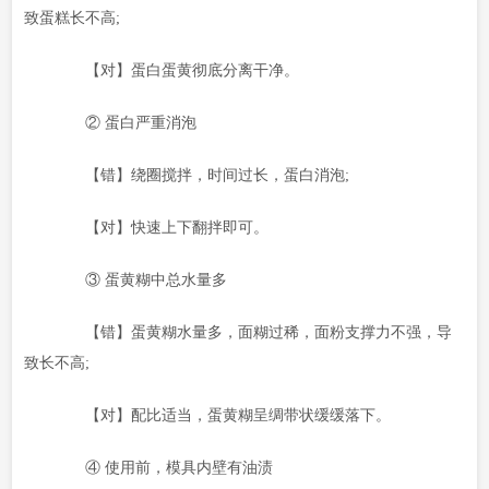
致蛋糕长不高;
【对】蛋白蛋黄彻底分离干净。
② 蛋白严重消泡
【错】绕圈搅拌，时间过长，蛋白消泡;
【对】快速上下翻拌即可。
③ 蛋黄糊中总水量多
【错】蛋黄糊水量多，面糊过稀，面粉支撑力不强，导
致长不高;
【对】配比适当，蛋黄糊呈绸带状缓缓落下。
④ 使用前，模具内壁有油渍