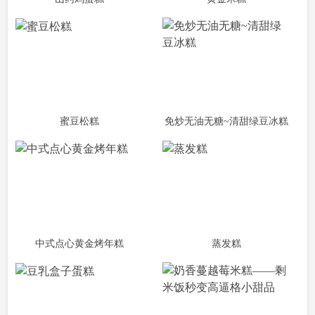
蜜豆松糕
免炒无油无糖~清甜绿豆冰糕
中式点心黄金烤年糕
蒸发糕