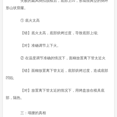
失败的戚风倒扣脱模后，底部上凹，形成很典型的倒环
形山状窟窿。
① 底火太高
【错】底火太高，底部烘烤过度，导致底部上缩;
【对】准确调节上下火。
② 在温度调节准确的情况下，面糊放置离下管太近火
【错】面糊放置离下管太近，底部烘烤过度，造成底部
凹陷;
【对】放置离下管太近的情况下，用烤盘放在模具底
部，隔热。
三：塌腰的真相