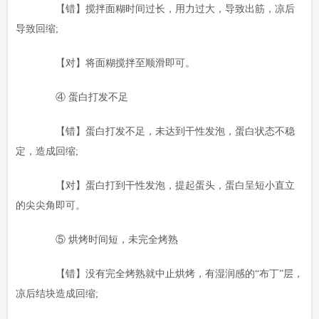
【错】搅拌面糊时间过长，用力过大，导致出筋，凉后
导致回缩;
【对】将面糊搅拌至顺滑即可。
④ 蛋白打发不足
【错】蛋白打发不足，未达到干性发泡，蛋白状态不稳
定，造成回缩;
【对】蛋白打到干性发泡，提起蛋头，蛋白呈短小直立
的尖尖角即可。
⑤ 烘烤时间短，未完全烤熟
【错】没有完全烤熟就中止烘烤，有湿润感的“布丁”层，
凉后结块造成回缩;