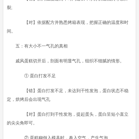
裂;
【对】依据配方并熟悉烤箱表现，把握正确的温度和时
间。
五：有大小不一气孔的真相
戚风蛋糕切开后，剖面有明显气孔，组织不细腻的情形。
① 蛋白打发不足
【错】蛋白打发不足，未达到干性发泡，蛋白状态不稳
定，烘烤后会出现气孔
【对】蛋白打到干性发泡，提起蛋头，蛋白呈短小直立
的尖尖角即可。
② 蛋糕糊倒入模具时，卷入空气，产生气泡