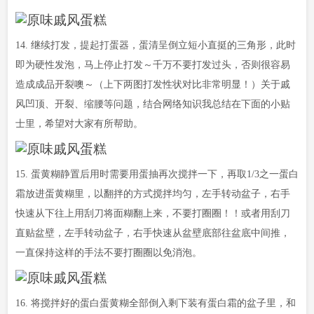
14. 继续打发，提起打蛋器，蛋清呈倒立短小直挺的三角形，此时
即为硬性发泡，马上停止打发～千万不要打发过头，否则很容易
造成成品开裂噢～（上下两图打发性状对比非常明显！）关于戚
风凹顶、开裂、缩腰等问题，结合网络知识我总结在下面的小贴
士里，希望对大家有所帮助。
15. 蛋黄糊静置后用时需要用蛋抽再次搅拌一下，再取1/3之一蛋白
霜放进蛋黄糊里，以翻拌的方式搅拌均匀，左手转动盆子，右手
快速从下往上用刮刀将面糊翻上来，不要打圈圈！！或者用刮刀
直贴盆壁，左手转动盆子，右手快速从盆壁底部往盆底中间推，
一直保持这样的手法不要打圈圈以免消泡。
16. 将搅拌好的蛋白蛋黄糊全部倒入剩下装有蛋白霜的盆子里，和