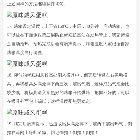
上述同样的方法继续翻拌均匀。
17. 烤箱设定温度，上下管160℃，中层，40分钟，启动烤箱。也
可以放在下面倒数第二层防止蛋糕长高沾在发热管上，我家烤箱
是自动预热，预热完成后会有滴声提示，烤箱温度大家根据自家
烤箱温度自行调整。
18. 拌匀的蛋糕糊从较高处倒入模具中，倒完后轻轻左右晃动模
具，再将模具从高处摔下两三次，震出气泡，这样成品气泡会比
较少噢。将模具送入预热好的烤箱开始烘烤。把握不好的，可以
在模具外面包上锡纸，这样温度受热更稳定。
19. 烤完后滴声提示，迅速取出从高处摔下，震两下震出热气，倒
扣在晾网上冷却至凉。切记倒扣！倒扣！倒扣！