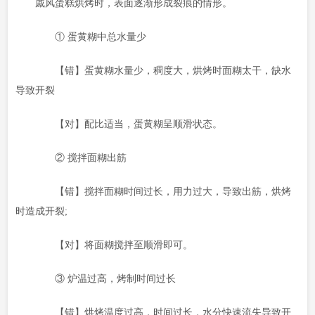
戚风蛋糕烘烤时，表面逐渐形成裂痕的情形。
① 蛋黄糊中总水量少
【错】蛋黄糊水量少，稠度大，烘烤时面糊太干，缺水
导致开裂
【对】配比适当，蛋黄糊呈顺滑状态。
② 搅拌面糊出筋
【错】搅拌面糊时间过长，用力过大，导致出筋，烘烤
时造成开裂;
【对】将面糊搅拌至顺滑即可。
③ 炉温过高，烤制时间过长
【错】烘烤温度过高，时间过长，水分快速流失导致开