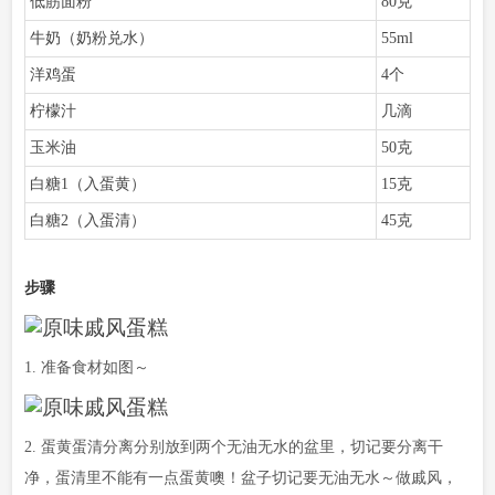
低筋面粉
80克
牛奶（奶粉兑水）
55ml
洋鸡蛋
4个
柠檬汁
几滴
玉米油
50克
白糖1（入蛋黄）
15克
白糖2（入蛋清）
45克
步骤
1. 准备食材如图～
2. 蛋黄蛋清分离分别放到两个无油无水的盆里，切记要分离干
净，蛋清里不能有一点蛋黄噢！盆子切记要无油无水～做戚风，