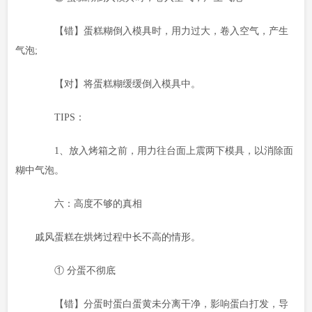
【错】蛋糕糊倒入模具时，用力过大，卷入空气，产生
气泡;
【对】将蛋糕糊缓缓倒入模具中。
TIPS：
1、放入烤箱之前，用力往台面上震两下模具，以消除面
糊中气泡。
六：高度不够的真相
戚风蛋糕在烘烤过程中长不高的情形。
① 分蛋不彻底
【错】分蛋时蛋白蛋黄未分离干净，影响蛋白打发，导