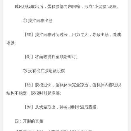
戚风脱模取出后，蛋糕腰部向内回缩，形成“小蛮腰”现象。
① 搅拌面糊出筋
【错】搅拌面糊时间过长，用力过大，导致出筋，造成
塌腰;
【对】将面糊搅拌至顺滑即可。
② 没有彻底凉透就脱模
【错】脱模过快，蛋糕体未完全凉透，蛋糕体内部组织
结构不稳定，脱模时引起塌腰;
【对】从烤箱取出，待冷却到常温后脱模。
四：开裂的真相